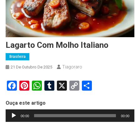
Lagarto Com Molho Italiano
Brasileira
Tiagoraro
21 De Outubro De 2025
Facebook
Pinterest
WhatsApp
Tumblr
X
Copy
Share
Link
Ouça este artigo
Tocador
00:00
00:00
de
áudio