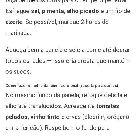
faça pequenos furos para o tempero penetrar.
Esfregue
sal
,
pimenta
,
alho picado
e um fio de
azeite
. Se possível, marque 2 horas de
marinada.
Aqueça bem a panela e sele a carne até dourar
todos os lados — isso cria crosta que mantém
os sucos.
Como fazer o molho italiano tradicional (receita para carnes)
No mesmo fundo da panela, refogue cebola e
alho até translúcidos. Acrescente
tomates
pelados
,
vinho tinto
e ervas (alecrim, orégano
e manjericão). Raspe bem o fundo para