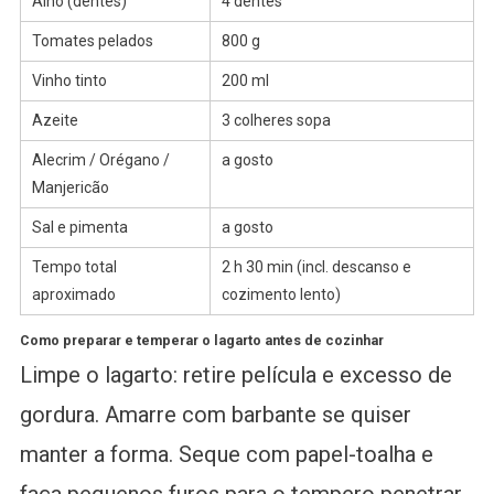
Alho (dentes)
4 dentes
Tomates pelados
800 g
Vinho tinto
200 ml
Azeite
3 colheres sopa
Alecrim / Orégano /
a gosto
Manjericão
Sal e pimenta
a gosto
Tempo total
2 h 30 min (incl. descanso e
aproximado
cozimento lento)
Como preparar e temperar o lagarto antes de cozinhar
Limpe o lagarto: retire película e excesso de
gordura. Amarre com barbante se quiser
manter a forma. Seque com papel-toalha e