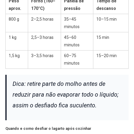
Peso
Forno (160–
Panela de
Tempo de
aprox.
170°C)
pressão
descanso
800 g
2–2,5 horas
35–45
10–15 min
minutos
1 kg
2,5–3 horas
45–60
15 min
minutos
1,5 kg
3–3,5 horas
60–75
15–20 min
minutos
Dica: retire parte do molho antes de
reduzir para não evaporar todo o líquido;
assim o desfiado fica suculento.
Quando e como desfiar o lagarto após cozinhar