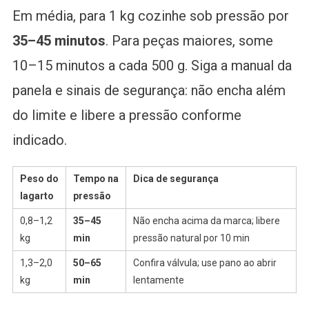
Em média, para 1 kg cozinhe sob pressão por
35–45 minutos
. Para peças maiores, some
10–15 minutos a cada 500 g. Siga a manual da
panela e sinais de segurança: não encha além
do limite e libere a pressão conforme
indicado.
Peso do
Tempo na
Dica de segurança
lagarto
pressão
0,8–1,2
35–45
Não encha acima da marca; libere
kg
min
pressão natural por 10 min
1,3–2,0
50–65
Confira válvula; use pano ao abrir
kg
min
lentamente