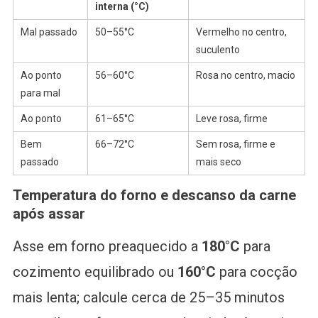
interna (°C)
Mal passado
50–55°C
Vermelho no centro,
suculento
Ao ponto
56–60°C
Rosa no centro, macio
para mal
Ao ponto
61–65°C
Leve rosa, firme
Bem
66–72°C
Sem rosa, firme e
passado
mais seco
Temperatura do forno e descanso da carne
após assar
Asse em forno preaquecido a
180°C
para
cozimento equilibrado ou
160°C
para cocção
mais lenta; calcule cerca de 25–35 minutos